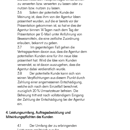
zu verwerten bzw. verwerten zu lassen oder zu
nutzen bzw. nutzen zu lassen.
3.6 Sofern der potentielle Kunde der
Meinung ist, dass ihm von der Agentur Ideen
präsentiert wurden, auf die er bereits vor der
Präsentation gekommen ist, so hat er dies der
Agentur binnen 14 Tagen nach dem Tag der
Präsentation per E-Mail unter Anführung von
Beweismitteln, die eine zeitliche Zuordnung
erlauben, bekannt zu geben.
3.7 Im gegenteiligen Fall gehen die
Vertragsparteien davon aus, dass die Agentur dem
potentiellen Kunden eine für ihn neue Idee
präsentiert hat. Wird die Idee vom Kunden
verwendet, so ist davon auszugehen, dass die
Agentur dabei verdienstlich wurde.
3.8 Der potentielle Kunde kann sich von
seinen Verpflichtungen aus diesem Punkt durch
Zahlung einer angemessenen Entschädigung,
welche sich nach dem Einzelfall berechnet,
zuzüglich 20 % Umsatzsteuer befreien. Die
Befreiung tritt erst nach vollständigem Eingang
der Zahlung der Entschädigung bei der Agentur
ein.
4. Leistungsumfang, Auftragsabwicklung und
Mitwirkungspflichten des Kunden
4.1 Der Umfang der zu erbringenden