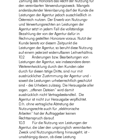
Zahlung des Honorars das Recht der Nutzung für
den vereinbarten Verwendungszweck. Mangels
anderslautender Vereinbarung darf der Kunde die
Leistungen der Agentur jedoch ausschließlich in
Österreich nutzen. Der Erwerb von Nutzungs-
und Verwertungsrechten an Leistungen der
Agentur setzt in jedem Fall die vollständige
Bezahlung der von der Agentur dafür in
Rechnung gestellten Honorare voraus. Nutzt der
Kunde bereits vor diesem Zeitpunkt die
Leistungen der Agentur, so beruht diese Nutzung
auf einem jederzeit widerrufbaren Leihverhältnis.
10.2 Änderungen bzw. Bearbeitungen von
Leistungen der Agentur, wie insbesondere deren
Weiterentwicklung durch den Kunden oder
durch für diesen tätige Dritte, sind nur mit
ausdrücklicher Zustimmung der Agentur und -
soweit die Leistungen urheberrechtlich geschützt
sind - des Urhebers zulässig. Die Herausgabe aller
sogen. „offenen Dateien“ wird damit
ausdrücklich nicht Vertragsbestandteil. Die
Agentur ist nicht zur Herausgabe verpflichtet.
D.h. ohne vertragliche Abtretung der
Nutzungsrechte auch für „elektronische
Arbeiten“ hat der Auftraggeber keinen
Rechtsanspruch darauf.
10.3 Für die Nutzung von Leistungen der
Agentur, die über den ursprünglich vereinbarten
Zweck und Nutzungsumfang hinausgeht, ist -
unabhängig davon, ob diese Leistung