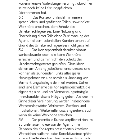
kostenintensive Vorleistungen erbringt, obwohl er
selbst noch keine Leistungspflichten
übernommen hat.
3.3 Das Konzept untersteht in seinen
sprachlichen und grafischen Teilen, soweit diese
Werkhöhe erreichen, dem Schutz des
Urheberrechtsgesetzes. Eine Nutzung und
Bearbeitung dieser Teile ohne Zustimmung der
Agentur ist dem potentiellen Kunden schon auf
Grund des Urheberrechtsgesetzes nicht gestattet.
3.4 Das Konzept enthält darüber hinaus
werberelevante Ideen, die keine Werkhöhe
erreichen und damit nicht den Schutz des
Urheberrechtsgesetzes genießen. Diese Ideen
stehen am Anfang jedes Schaffensprozesses und
können als zündender Funke alles später
Hervorgebrachten und somit als Ursprung von
Vermarktungsstrategie definiert werden. Daher
sind jene Elemente des Konzeptes geschützt, die
eigenartig sind und der Vermarktungsstrategie
ihre charakteristische Prägung geben. Als Idee im
Sinne dieser Vereinbarung werden insbesondere
Werbeschlagwörter, Werbetexte, Grafiken und
Illustrationen, Werbemittel usw. angesehen, auch
wenn sie keine Werkhöhe erreichen.
3.5 Der potentielle Kunde verpflichtet sich, es
zu unterlassen, diese von der Agentur im
Rahmen des Konzeptes präsentierten kreativen
Werbeideen außerhalb des Korrektivs eines später
abzuschließenden Hauptvertrages wirtschaftlich