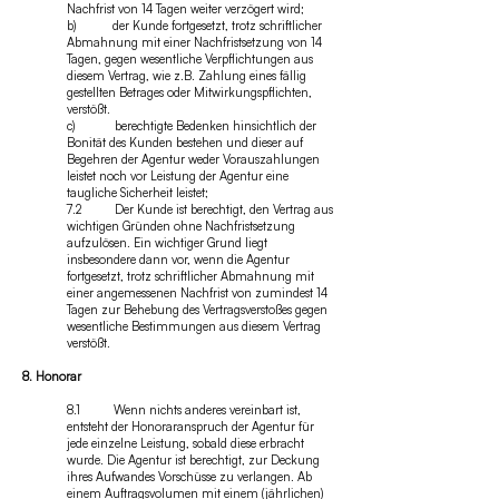
Nachfrist von 14 Tagen weiter verzögert wird;
b) der Kunde fortgesetzt, trotz schriftlicher
Abmahnung mit einer Nachfristsetzung von 14
Tagen, gegen wesentliche Verpflichtungen aus
diesem Vertrag, wie z.B. Zahlung eines fällig
gestellten Betrages oder Mitwirkungspflichten,
verstößt.
c) berechtigte Bedenken hinsichtlich der
Bonität des Kunden bestehen und dieser auf
Begehren der Agentur weder Vorauszahlungen
leistet noch vor Leistung der Agentur eine
taugliche Sicherheit leistet;
7.2 Der Kunde ist berechtigt, den Vertrag aus
wichtigen Gründen ohne Nachfristsetzung
aufzulösen. Ein wichtiger Grund liegt
insbesondere dann vor, wenn die Agentur
fortgesetzt, trotz schriftlicher Abmahnung mit
einer angemessenen Nachfrist von zumindest 14
Tagen zur Behebung des Vertragsverstoßes gegen
wesentliche Bestimmungen aus diesem Vertrag
verstößt.
8. Honorar
8.1 Wenn nichts anderes vereinbart ist,
entsteht der Honoraranspruch der Agentur für
jede einzelne Leistung, sobald diese erbracht
wurde. Die Agentur ist berechtigt, zur Deckung
ihres Aufwandes Vorschüsse zu verlangen. Ab
einem Auftragsvolumen mit einem (jährlichen)