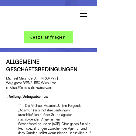
Jetzt anfragen
ALLGEMEINE
GESCHÄFTSBEDINGUNGEN
Michael Mesaric e.U. | FN 60779 i |
Weiglgasse 8/B1/2, 1150 Wien | m:
michael@michaelmesaric.com
1. Geltung, Vertragsabschluss
1.1 Die Michael Mesaric e.U. (im Folgenden
„Agentur“) erbringt ihre Leistungen
ausschließlich auf der Grundlage der
nachfolgenden Allgemeinen
Geschäftsbedingungen (AGB). Diese gelten für alle
Rechtsbeziehungen zwischen der Agentur und
dem Kunden, selbst wenn nicht ausdrücklich auf