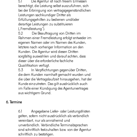
5.1 Die Agentur ist nach freiem Ermessen
berechtigt, die Leistung selbst auszuführen, sich
bei der Erbringung von vertragsgegenständlichen
Leistungen sachkundiger Dritter als
Erfüllungsgehilfen zu bedienen und/oder
derartige Leistungen zu substituieren
(„Fremdleistung“).
5.2 Die Beauftragung von Dritten im
Rahmen einer Fremdleistung erfolgt entweder im
eigenen Namen oder im Namen des Kunden,
letztere nach vorheriger Information an den
Kunden. Die Agentur wird diesen Dritten
sorgfältig auswählen und darauf achten, dass
dieser über die erforderliche fachliche
Qualifikation verfügt.
5.3 In Verpflichtungen gegenüber Dritten,
die dem Kunden namhaft gemacht wurden und
die über die Vertragslaufzeit hinausgehen, hat der
Kunde einzutreten. Das gilt ausdrücklich auch
im Falle einer Kündigung des Agenturvertrages
aus wichtigem Grund.
6. Termine
6.1 Angegebene Liefer- oder Leistungsfristen
gelten, sofern nicht ausdrücklich als verbindlich
vereinbart, nur als annähernd und
unverbindlich. Verbindliche Terminabsprachen
sind schriftlich festzuhalten bzw. von der Agentur
schriftlich zu bestätigen.