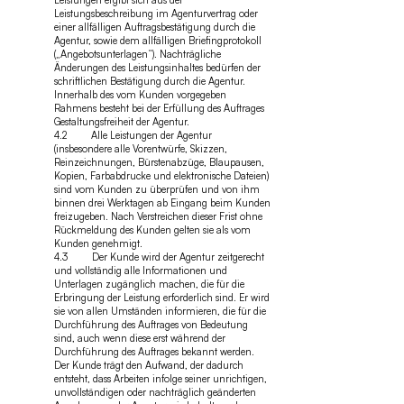
Leistungen ergibt sich aus der
Leistungsbeschreibung im Agenturvertrag oder
einer allfälligen Auftragsbestätigung durch die
Agentur, sowie dem allfälligen Briefingprotokoll
(„Angebotsunterlagen“). Nachträgliche
Änderungen des Leistungsinhaltes bedürfen der
schriftlichen Bestätigung durch die Agentur.
Innerhalb des vom Kunden vorgegeben
Rahmens besteht bei der Erfüllung des Auftrages
Gestaltungsfreiheit der Agentur.
4.2 Alle Leistungen der Agentur
(insbesondere alle Vorentwürfe, Skizzen,
Reinzeichnungen, Bürstenabzüge, Blaupausen,
Kopien, Farbabdrucke und elektronische Dateien)
sind vom Kunden zu überprüfen und von ihm
binnen drei Werktagen ab Eingang beim Kunden
freizugeben. Nach Verstreichen dieser Frist ohne
Rückmeldung des Kunden gelten sie als vom
Kunden genehmigt.
4.3 Der Kunde wird der Agentur zeitgerecht
und vollständig alle Informationen und
Unterlagen zugänglich machen, die für die
Erbringung der Leistung erforderlich sind. Er wird
sie von allen Umständen informieren, die für die
Durchführung des Auftrages von Bedeutung
sind, auch wenn diese erst während der
Durchführung des Auftrages bekannt werden.
Der Kunde trägt den Aufwand, der dadurch
entsteht, dass Arbeiten infolge seiner unrichtigen,
unvollständigen oder nachträglich geänderten