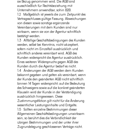
sie Bezug genommen wird. Die AGB sind
ausschließlich für Rechtsbeziehung mit
Unternehmern anwendbar, sohin B2B.
1.2 Maßgeblich ist jeweils die zum Zeitpunkt des
Vertragsschlusses gültige Fassung. Abweichungen
von diesen sowie sonstige ergänzende
Vereinbarungen mit dem Kunden sind nur
wirksam, wenn sie von der Agentur schriftlich
bestätigt werden.
1.3 Allfällige Geschäftsbedingungen des Kunden
werden, selbst bei Kenntnis, nicht akzeptiert,
sofern nicht im Einzelfall ausdrücklich und
schriftlich anderes vereinbart wird. AGB des
Kunden widerspricht die Agentur ausdrücklich.
Eines weiteren Widerspruchs gegen AGB des
Kunden durch die Agentur bedarf es nicht.
1.4 Änderungen der AGB werden dem Kunden
bekannt gegeben und gelten als vereinbart, wenn
der Kunde den geänderten AGB nicht schriftlich
binnen 14 Tagen widerspricht; auf die Bedeutung
des Schweigens sowie auf die konkret geänderten
Klauseln wird der Kunde in der Verständigung
ausdrücklich hingewiesen. Diese
Zustimmungsfiktion gilt nicht für die Änderung
wesentlicher Leistungsinhalte und Entgelte.
1.5 Sollten einzelne Bestimmungen dieser
Allgemeinen Geschäftsbedingungen unwirksam
sein, so berührt dies die Verbindlichkeit der
übrigen Bestimmungen und der unter ihrer
Zugrundelegung geschlossenen Verträge nicht.