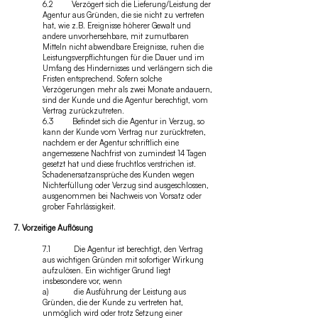
6.2 Verzögert sich die Lieferung/Leistung der
Agentur aus Gründen, die sie nicht zu vertreten
hat, wie z.B. Ereignisse höherer Gewalt und
andere unvorhersehbare, mit zumutbaren
Mitteln nicht abwendbare Ereignisse, ruhen die
Leistungsverpflichtungen für die Dauer und im
Umfang des Hindernisses und verlängern sich die
Fristen entsprechend. Sofern solche
Verzögerungen mehr als zwei Monate andauern,
sind der Kunde und die Agentur berechtigt, vom
Vertrag zurückzutreten.
6.3 Befindet sich die Agentur in Verzug, so
kann der Kunde vom Vertrag nur zurücktreten,
nachdem er der Agentur schriftlich eine
angemessene Nachfrist von zumindest 14 Tagen
gesetzt hat und diese fruchtlos verstrichen ist.
Schadenersatzansprüche des Kunden wegen
Nichterfüllung oder Verzug sind ausgeschlossen,
ausgenommen bei Nachweis von Vorsatz oder
grober Fahrlässigkeit.
7. Vorzeitige Auflösung
7.1 Die Agentur ist berechtigt, den Vertrag
aus wichtigen Gründen mit sofortiger Wirkung
aufzulösen. Ein wichtiger Grund liegt
insbesondere vor, wenn
a) die Ausführung der Leistung aus
Gründen, die der Kunde zu vertreten hat,
unmöglich wird oder trotz Setzung einer