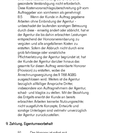
gesonderte Verständigung nicht erforderlich.
Diese Kostenvoranschlagsüberschreitung gilt vom
Auftraggeber von vornherein als genehmigt.
8.5 Wenn der Kunde in Auftrag gegebene
Arbeiten ohne Einbindung der Agentur -
unbeschadet der laufenden sonstigen Betreuung
durch diese - einseitig ändert oder abbricht, hat er
der Agentur die bis dahin erbrachten Leistungen
entsprechend der Honorarvereinbarung zu
vergüten und alle angefallenen Kosten zu
erstatten. Sofern der Abbruch nicht durch eine
grob fahrlässige oder vorsätzliche
Pflichtverletzung der Agentur begründet ist, hat
der Kunde der Agentur darüber hinaus das
gesamte für diesen Auftrag vereinbarte Honorar
(Provision) zu erstatten, wobei die
Anrechnungsvergütung des § 1168 AGBG
ausgeschlossen wird. Weiters ist die Agentur
bezüglich allfälliger Ansprüche Dritter,
insbesondere von Auftragnehmern der Agentur,
schad- und klaglos zu stellen. Mit der Bezahlung
des Entgelts erwirbt der Kunde an bereits
erbrachten Arbeiten keinerlei Nutzungsrechte;
nicht ausgeführte Konzepte, Entwürfe und
sonstige Unterlagen sind vielmehr unverzüglich
der Agentur zurückzustellen.
9. Zahlung, Eigentumsvorbehalt
9.1 Das Honorar ist sofort mit