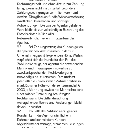
Rechnungserhalt und ohne Abzug zur Zahlung
fällig, sofern nicht im Einzelfall besondere
Zahlungsbedingungen schriftlich vereinbart
werden. Dies gilt auch für die Weiterverrechnung
sämtlicher Barauslagen und sonstiger
Aufwendungen. Die von der Agentur gelieferte
Ware bleibt bis zur vollständigen Bezahlung des
Entgelts einschließlich aller
Nebenverbindlichkeiten im Eigentum der
Agentur.
9.2 Bei Zahlungsverzug des Kunden gelten
die gesetzlichen Verzugszinsen in der für
Unternehmergeschäfte geltenden Höhe. Weiters
verpflichtet sich der Kunde für den Fall des
Zahlungsverzugs, der Agentur die entstehenden
Mahn- und Inkassospesen, soweit sie zur
zweckentsprechenden Rechtsverfolgung
notwendig sind, zu ersetzen. Dies umfasst
jedenfalls die Kosten zweier Mahnschreiben in
marktüblicher Höhe von derzeit zumindest €
20,00 je Mahnung sowie eines Mahnschreibens
eines mit der Eintreibung beauftragten
Rechtsanwalts. Die Geltendmachung
weitergehender Rechte und Forderungen bleibt
davon unberührt.
9.3 Im Falle des Zahlungsverzuges des
Kunden kann die Agentur sämtliche, im
Rahmen anderer mit dem Kunden
abgeschlossener Verträge, erbrachten Leistungen