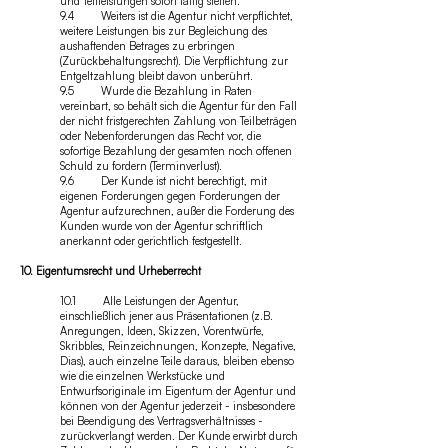
und Teilleistungen sofort fällig stellen.
9.4 Weiters ist die Agentur nicht verpflichtet,
weitere Leistungen bis zur Begleichung des
aushaftenden Betrages zu erbringen
(Zurückbehaltungsrecht). Die Verpflichtung zur
Entgeltzahlung bleibt davon unberührt.
9.5 Wurde die Bezahlung in Raten
vereinbart, so behält sich die Agentur für den Fall
der nicht fristgerechten Zahlung von Teilbeträgen
oder Nebenforderungen das Recht vor, die
sofortige Bezahlung der gesamten noch offenen
Schuld zu fordern (Terminverlust).
9.6 Der Kunde ist nicht berechtigt, mit
eigenen Forderungen gegen Forderungen der
Agentur aufzurechnen, außer die Forderung des
Kunden wurde von der Agentur schriftlich
anerkannt oder gerichtlich festgestellt.
10. Eigentumsrecht und Urheberrecht
10.1 Alle Leistungen der Agentur,
einschließlich jener aus Präsentationen (z.B.
Anregungen, Ideen, Skizzen, Vorentwürfe,
Skribbles, Reinzeichnungen, Konzepte, Negative,
Dias), auch einzelne Teile daraus, bleiben ebenso
wie die einzelnen Werkstücke und
Entwurfsoriginale im Eigentum der Agentur und
können von der Agentur jederzeit - insbesondere
bei Beendigung des Vertragsverhältnisses -
zurückverlangt werden. Der Kunde erwirbt durch