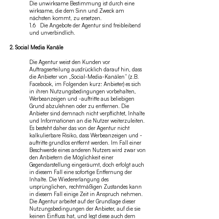
Die unwirksame Bestimmung ist durch eine
wirksame, die dem Sinn und Zweck am
nächsten kommt, zu ersetzen.
1.6 Die Angebote der Agentur sind freibleibend
und unverbindlich.
2. Social Media Kanäle
Die Agentur weist den Kunden vor
Auftragserteilung ausdrücklich darauf hin, dass
die Anbieter von „Social-Media-Kanälen“ (z.B.
Facebook, im Folgenden kurz: Anbieter) es sich
in ihren Nutzungsbedingungen vorbehalten,
Werbeanzeigen und -auftritte aus beliebigen
Grund abzulehnen oder zu entfernen. Die
Anbieter sind demnach nicht verpflichtet, Inhalte
und Informationen an die Nutzer weiterzuleiten.
Es besteht daher das von der Agentur nicht
kalkulierbare Risiko, dass Werbeanzeigen und -
auftritte grundlos entfernt werden. Im Fall einer
Beschwerde eines anderen Nutzers wird zwar von
den Anbietern die Möglichkeit einer
Gegendarstellung eingeräumt, doch erfolgt auch
in diesem Fall eine sofortige Entfernung der
Inhalte. Die Wiedererlangung des
ursprünglichen, rechtmäßigen Zustandes kann
in diesem Fall einige Zeit in Anspruch nehmen.
Die Agentur arbeitet auf der Grundlage dieser
Nutzungsbedingungen der Anbieter, auf die sie
keinen Einfluss hat, und legt diese auch dem