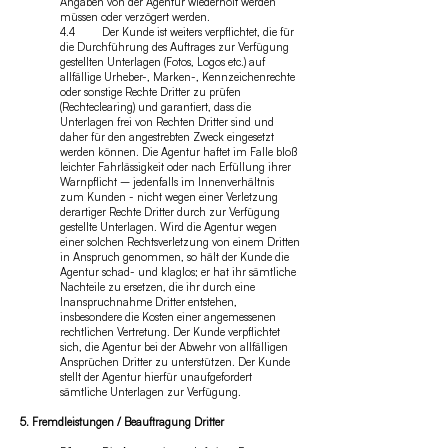
Angaben von der Agentur wiederholt werden
müssen oder verzögert werden.
4.4 Der Kunde ist weiters verpflichtet, die für
die Durchführung des Auftrages zur Verfügung
gestellten Unterlagen (Fotos, Logos etc.) auf
allfällige Urheber-, Marken-, Kennzeichenrechte
oder sonstige Rechte Dritter zu prüfen
(Rechteclearing) und garantiert, dass die
Unterlagen frei von Rechten Dritter sind und
daher für den angestrebten Zweck eingesetzt
werden können. Die Agentur haftet im Falle bloß
leichter Fahrlässigkeit oder nach Erfüllung ihrer
Warnpflicht – jedenfalls im Innenverhältnis
zum Kunden - nicht wegen einer Verletzung
derartiger Rechte Dritter durch zur Verfügung
gestellte Unterlagen. Wird die Agentur wegen
einer solchen Rechtsverletzung von einem Dritten
in Anspruch genommen, so hält der Kunde die
Agentur schad- und klaglos; er hat ihr sämtliche
Nachteile zu ersetzen, die ihr durch eine
Inanspruchnahme Dritter entstehen,
insbesondere die Kosten einer angemessenen
rechtlichen Vertretung. Der Kunde verpflichtet
sich, die Agentur bei der Abwehr von allfälligen
Ansprüchen Dritter zu unterstützen. Der Kunde
stellt der Agentur hierfür unaufgefordert
sämtliche Unterlagen zur Verfügung.
5. Fremdleistungen / Beauftragung Dritter