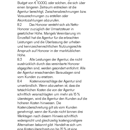
Budget von € 10.000, oder solchen, die sich über
einen längeren Zeitraum erstrecken ist die
Agentur berechtigt, Zwischenabrechnungen bzw.
Vorausrechnungen zu erstellen oder
Akontozahlungen abzurufen.
8.2 Das Honorar versteht sich als Netto-
Honorar zuzüglich der Umsatzsteuer in
gesetzlicher Höhe. Mangels Vereinbarung im
Einzelfall hat die Agentur für die erbrachten
Leistungen und die Überlassung der urheber-
und kennzeichenrechtlichen Nutzungsrechte
Anspruch auf Honorar in der marktüblichen
Höhe.
8.3 Alle Leistungen der Agentur, die nicht
ausdrücklich durch das vereinbarte Honorar
abgegolten sind, werden gesondert entlohnt. Alle
der Agentur erwachsenden Barauslagen sind
vom Kunden zu ersetzen.
8.4 Kostenvoranschläge der Agentur sind
unverbindlich. Wenn abzusehen ist, dass die
tatsächlichen Kosten die von der Agentur
schriftlich veranschlagten um mehr als 15 %
übersteigen, wird die Agentur den Kunden auf die
höheren Kosten hinweisen. Die
Kostenüberschreitung gilt als vom Kunden
genehmigt, wenn der Kunde nicht binnen drei
Werktagen nach diesem Hinweis schriftlich
widerspricht und gleichzeitig kostengünstigere
Alternativen bekannt gibt. Handelt es sich um
eine Kostenüberschreitung bis 15 % ist eine