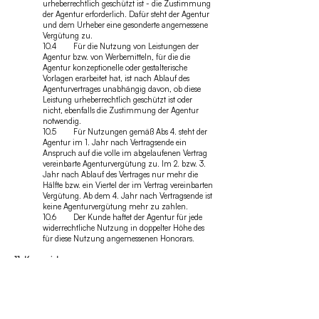
urheberrechtlich geschützt ist - die Zustimmung
der Agentur erforderlich. Dafür steht der Agentur
und dem Urheber eine gesonderte angemessene
Vergütung zu.
10.4 Für die Nutzung von Leistungen der
Agentur bzw. von Werbemitteln, für die die
Agentur konzeptionelle oder gestalterische
Vorlagen erarbeitet hat, ist nach Ablauf des
Agenturvertrages unabhängig davon, ob diese
Leistung urheberrechtlich geschützt ist oder
nicht, ebenfalls die Zustimmung der Agentur
notwendig.
10.5 Für Nutzungen gemäß Abs 4. steht der
Agentur im 1. Jahr nach Vertragsende ein
Anspruch auf die volle im abgelaufenen Vertrag
vereinbarte Agenturvergütung zu. Im 2. bzw. 3.
Jahr nach Ablauf des Vertrages nur mehr die
Hälfte bzw. ein Viertel der im Vertrag vereinbarten
Vergütung. Ab dem 4. Jahr nach Vertragsende ist
keine Agenturvergütung mehr zu zahlen.
10.6 Der Kunde haftet der Agentur für jede
widerrechtliche Nutzung in doppelter Höhe des
für diese Nutzung angemessenen Honorars.
11. Kennzeichnung
11.1 Die Agentur ist berechtigt, auf allen
Werbemitteln und bei allen Werbemaßnahmen
auf die Agentur und allenfalls auf den Urheber
hinzuweisen, ohne dass dem Kunden dafür ein