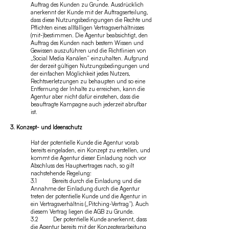
Auftrag des Kunden zu Grunde. Ausdrücklich
anerkennt der Kunde mit der Auftragserteilung,
dass diese Nutzungsbedingungen die Rechte und
Pflichten eines allfälligen Vertragsverhältnisses
(mit-)bestimmen. Die Agentur beabsichtigt, den
Auftrag des Kunden nach bestem Wissen und
Gewissen auszuführen und die Richtlinien von
„Social Media Kanälen“ einzuhalten. Aufgrund
der derzeit gültigen Nutzungsbedingungen und
der einfachen Möglichkeit jedes Nutzers,
Rechtsverletzungen zu behaupten und so eine
Entfernung der Inhalte zu erreichen, kann die
Agentur aber nicht dafür einstehen, dass die
beauftragte Kampagne auch jederzeit abrufbar
ist.
3. Konzept- und Ideenschutz
Hat der potentielle Kunde die Agentur vorab
bereits eingeladen, ein Konzept zu erstellen, und
kommt die Agentur dieser Einladung noch vor
Abschluss des Hauptvertrages nach, so gilt
nachstehende Regelung:
3.1 Bereits durch die Einladung und die
Annahme der Einladung durch die Agentur
treten der potentielle Kunde und die Agentur in
ein Vertragsverhältnis („Pitching-Vertrag“). Auch
diesem Vertrag liegen die AGB zu Grunde.
3.2 Der potentielle Kunde anerkennt, dass
die Agentur bereits mit der Konzepterarbeitung